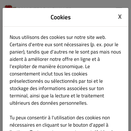
SAM PIZZAS INGWILLER
X
Cookies
SAM PIZZAS INGWILLER
Nous utilisons des cookies sur notre site web.
131 RUE DU GENERAL DE GAULLE, INGWILLER 67340, 67,
Certains d'entre eux sont nécessaires (p. ex. pour le
France
panier), tandis que d'autres ne le sont pas mais nous
Le restaurant est ouvert pour
aident à améliorer notre offre en ligne et à
Horaires d’ouvertures:
fermé
l'exploiter de manière économique. Le
consentement inclut tous les cookies
préselectionnés ou sélectionnés par toi et le
Désolé, mais nous n’acceptons pas les commandes en
stockage des informations associées sur ton
ligne en ce moment
terminal, ainsi que la lecture et le traitement
Ni les livraisons ni les retraits sur place ne sont disponibles,
ultérieurs des données personnelles.
mais vous pouvez toujours jeter un coup d’œil au menu ou nous
appeler au +33388919191 pour plus d’informations
Tu peux consentir à l'utilisation des cookies non
nécessaires en cliquant sur le bouton d'appel à