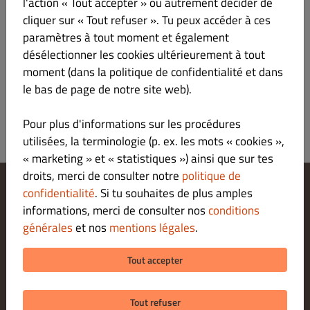
Menu
Heures d’ouverture
Infos
l'action « Tout accepter » ou autrement décider de
cliquer sur « Tout refuser ». Tu peux accéder à ces
paramètres à tout moment et également
Tout
PIZZAS
FLAMMEKUECHE
DESSERTS
désélectionner les cookies ultérieurement à tout
moment (dans la politique de confidentialité et dans
Aucun élément de menu trouvé dans cette catégorie.
le bas de page de notre site web).
Pour plus d'informations sur les procédures
utilisées, la terminologie (p. ex. les mots « cookies »,
« marketing » et « statistiques ») ainsi que sur tes
droits, merci de consulter notre
politique de
confidentialité
. Si tu souhaites de plus amples
Modifier les paramètres relatifs aux cookies
informations, merci de consulter nos
conditions
Contactez-nous
générales
et nos
mentions légales
.
Politique De Confidentialité
Conditions Générales
Tout accepter
Legal notice
Tout refuser