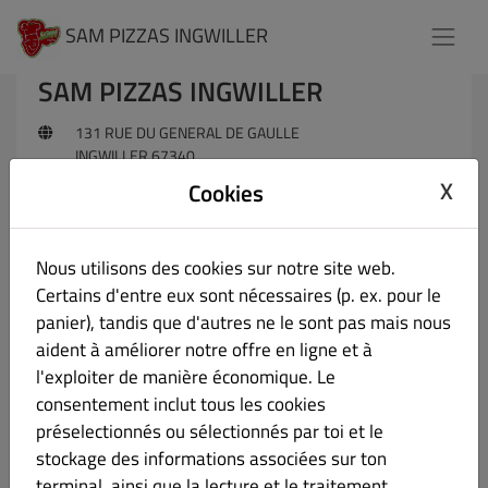
SAM PIZZAS INGWILLER
SAM PIZZAS INGWILLER
131 RUE DU GENERAL DE GAULLE
INGWILLER 67340
67
X
Cookies
France
+33388919191
Nous utilisons des cookies sur notre site web.
Certains d'entre eux sont nécessaires (p. ex. pour le
N'hésitez pas à envoyer un message
panier), tandis que d'autres ne le sont pas mais nous
aident à améliorer notre offre en ligne et à
l'exploiter de manière économique. Le
consentement inclut tous les cookies
préselectionnés ou sélectionnés par toi et le
stockage des informations associées sur ton
terminal, ainsi que la lecture et le traitement