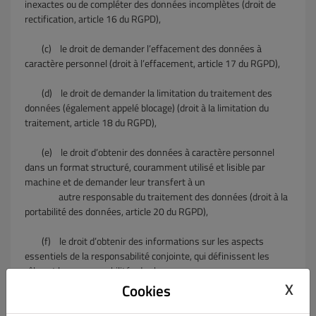
inexactes ou de compléter des données incomplètes (droit de
rectification, article 16 du RGPD),
(c) le droit de demander l’effacement des données à
caractère personnel (droit à l’effacement, article 17 du RGPD),
(d) le droit de demander la limitation du traitement des
données (également appelé blocage) (droit à la limitation du
traitement, article 18 du RGPD),
(e) le droit d’obtenir des données à caractère personnel
dans un format structuré, couramment utilisé et lisible par
machine et de demander leur transfert à un
autre responsable du traitement des données (droit à la
portabilité des données, article 20 du RGPD),
(f) le droit d’obtenir des informations sur les aspects
essentiels de la responsabilité conjointe, qui définissent les
rôles et les responsabilités de chaque
X
responsable du traitement en ce qui concerne les
Cookies
données à caractère personnel, ainsi que les mécanismes et les
procédures permettant d’exercer les