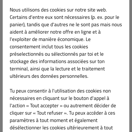
droits
des personnes concernées (article 26, paragraphe
Nous utilisons des cookies sur notre site web.
2, du RGPD),
Certains d'entre eux sont nécessaires (p. ex. pour le
panier), tandis que d'autres ne le sont pas mais nous
(g) le droit de révoquer le consentement donné à tout
moment afin de mettre fin au traitement des données basé sur
aident à améliorer notre offre en ligne et à
votre consentement. La révocation
l'exploiter de manière économique. Le
n’affecte
pas la licéité du traitement fondé sur le
consentement inclut tous les cookies
consentement antérieur de la révocation (droit de révocation,
préselectionnés ou sélectionnés par toi et le
article 7 du RGPD), ainsi que
stockage des informations associées sur ton
(h) le droit de s’opposer à certains traitements de données
terminal, ainsi que la lecture et le traitement
(article 21 du RGPD).
ultérieurs des données personnelles.
5.2
Vous pouvez également faire une réclamation auprès
Tu peux consentir à l'utilisation des cookies non
d’une autorité de contrôle si vous estimez que le traitement des
nécessaires en cliquant sur le bouton d'appel à
données enfreint le RGPD (droit
l'action « Tout accepter » ou autrement décider de
d’introduire une réclamation auprès d’une autorité de
contrôle, article 77 RGPD).
cliquer sur « Tout refuser ». Tu peux accéder à ces
paramètres à tout moment et également
désélectionner les cookies ultérieurement à tout
Statut July 2022