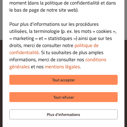
moment (dans la politique de confidentialité et dans
Dish Order_B2C_Privacy_V5_July 2022_fr
le bas de page de notre site web).
Pour plus d'informations sur les procédures
utilisées, la terminologie (p. ex. les mots « cookies »,
« marketing » et « statistiques ») ainsi que sur tes
droits, merci de consulter notre
politique de
confidentialité
. Si tu souhaites de plus amples
Modifier les paramètres relatifs aux cookies
informations, merci de consulter nos
conditions
Contactez-nous
générales
et nos
mentions légales
.
Politique De Confidentialité
Conditions Générales
Tout accepter
Legal notice
Tout refuser
© 2026 SAM PIZZAS INGWILLER
Application de commande pour restaurants proposée par
Plus d'informations
DISH